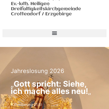
Ev.-luth. Heiligen
Dreifaltigkeitskirchgemeinde
Crottendorf / Erzgebirge
Jahreslosung 2026
„
Gott spricht: Siehe,
ich mache alles neu!
„
(Offenbarung 21,5)