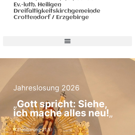
Ev.-luth. Heiligen
Dreifaltigkeitskirchgemeinde
Crottendorf / Erzgebirge
Jahreslosung 2026
„
Gott spricht: Siehe,
ich mache alles neu!
„
(Offenbarung 21,5)