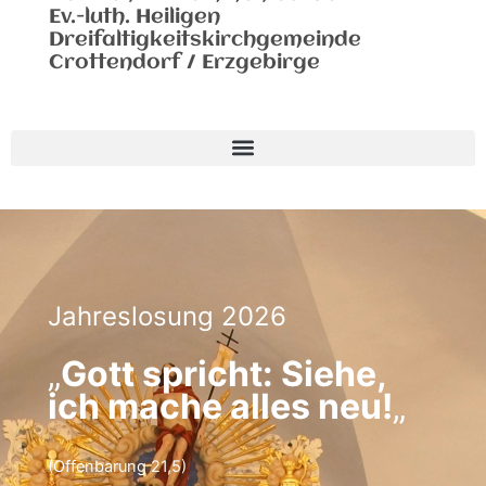
Ev.-luth. Heiligen
Dreifaltigkeitskirchgemeinde
Crottendorf / Erzgebirge
Jahreslosung 2026
„
Gott spricht: Siehe,
ich mache alles neu!
„
(Offenbarung 21,5)