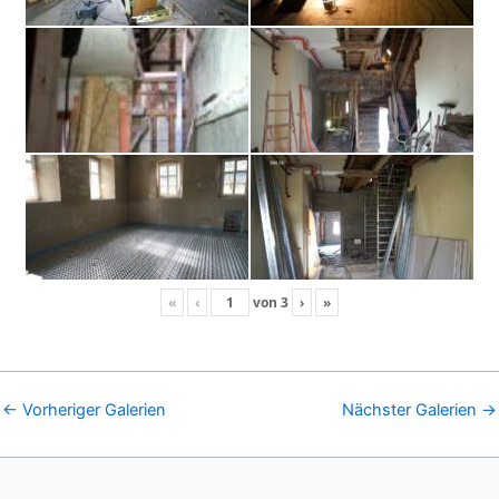
«
‹
von
3
›
»
←
Vorheriger Galerien
Nächster Galerien
→