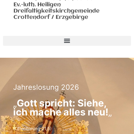
Ev.-luth. Heiligen
Dreifaltigkeitskirchgemeinde
Crottendorf / Erzgebirge
Jahreslosung 2026
„
Gott spricht: Siehe,
ich mache alles neu!
„
(Offenbarung 21,5)